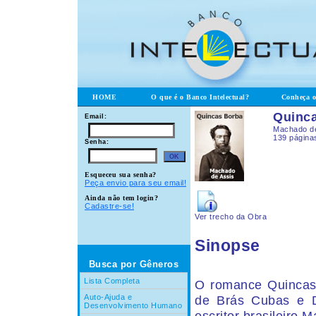
HOME
O que é o Banco Intelectual?
Conheça 
Quinc
Email:
Machado de
139 página
Senha:
Esqueceu sua senha?
Peça envio para seu email!
Ainda não tem login?
Cadastre-se!
Ver trecho da Obra
Sinopse
Busca por Gêneros
Lista Completa
O romance Quincas
Auto-Ajuda e
de Brás Cubas e 
Desenvolvimento Humano
escritor brasileiro 